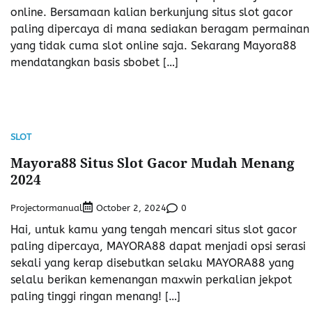
online. Bersamaan kalian berkunjung situs slot gacor
paling dipercaya di mana sediakan beragam permainan
yang tidak cuma slot online saja. Sekarang Mayora88
mendatangkan basis sbobet […]
SLOT
Mayora88 Situs Slot Gacor Mudah Menang
2024
Projectormanual
0
October 2, 2024
Hai, untuk kamu yang tengah mencari situs slot gacor
paling dipercaya, MAYORA88 dapat menjadi opsi serasi
sekali yang kerap disebutkan selaku MAYORA88 yang
selalu berikan kemenangan maxwin perkalian jekpot
paling tinggi ringan menang! […]