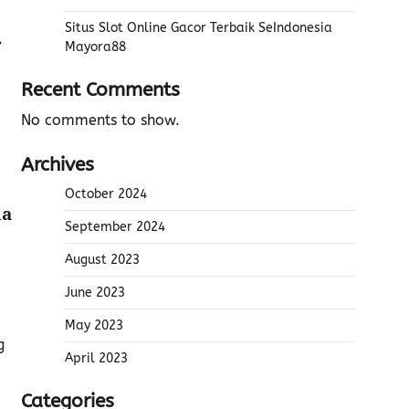
Situs Slot Online Gacor Terbaik SeIndonesia
,
Mayora88
Recent Comments
No comments to show.
Archives
October 2024
ia
September 2024
August 2023
June 2023
May 2023
g
April 2023
Categories