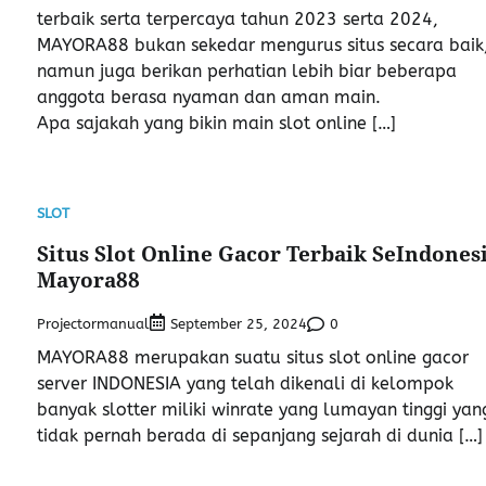
terbaik serta terpercaya tahun 2023 serta 2024,
MAYORA88 bukan sekedar mengurus situs secara baik
namun juga berikan perhatian lebih biar beberapa
anggota berasa nyaman dan aman main.
Apa sajakah yang bikin main slot online […]
SLOT
Situs Slot Online Gacor Terbaik SeIndones
Mayora88
Projectormanual
0
September 25, 2024
MAYORA88 merupakan suatu situs slot online gacor
server INDONESIA yang telah dikenali di kelompok
banyak slotter miliki winrate yang lumayan tinggi yan
tidak pernah berada di sepanjang sejarah di dunia […]