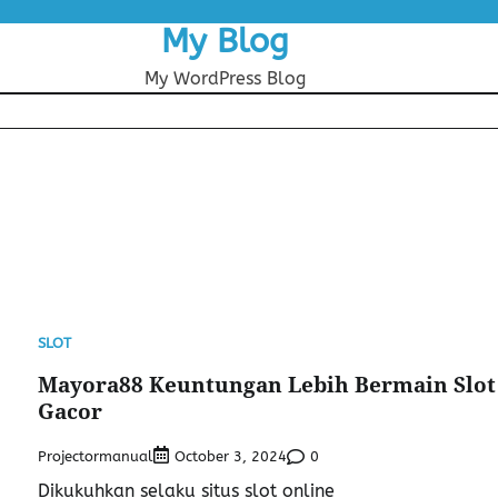
My Blog
My WordPress Blog
SLOT
Mayora88 Keuntungan Lebih Bermain Slot
Gacor
Projectormanual
0
October 3, 2024
Dikukuhkan selaku situs slot online