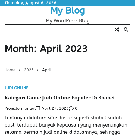
Skip
Thursday, August 6, 2026
My Blog
to
content
My WordPress Blog
Month:
April 2023
Home
2023
April
JUDI ONLINE
Kategori Game Judi Online Populer Di Sbobet
Projectormanual
0
April 27, 2023
Tentunya didalam situs besar seperti sbobet sudah
pasti terdapat banyak kepuasan yang menyenangkan
selama bermain judi online didalamnya, sehingga