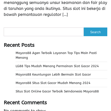
menanggung semuanya unsur keamanan dan fair play
di taruhan yang anda ikutinya. Situs slot ini bekerja di
bawah pemantauan regulator […]
Search
Recent Posts
Mayora88 Agen Terbaik Layanan Top Tips Main Pasti
Menang
LG88 Tips Mudah Menang Permainan Slot Gacor 2024
Mayora88 Keuntungan Lebih Bermain Slot Gacor
Mayora88 Situs Slot Gacor Mudah Menang 2024
Situs Slot Online Gacor Terbaik SeIndonesia Mayora88
Recent Comments
No comments to show.